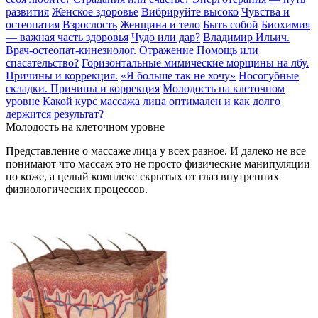
развития
Женское здоровье
Вибрируйте высоко
Чувства и
остеопатия
Взрослость
Женщина и тело
Быть собой
Биохимия
— важная часть здоровья
Чудо или дар?
Владимир Ильич.
Врач-остеопат-кинезиолог.
Отражение
Помощь или
спасательство?
Горизонтальные мимические морщины на лбу.
Причины и коррекция.
«Я больше так не хочу»
Носогубные
складки. Причины и коррекция
Молодость на клеточном
уровне
Какой курс массажа лица оптимален и как долго
держится результат?
Молодость на клеточном уровне
Представление о массаже лица у всех разное. И далеко не все
понимают что массаж это не просто физические манипуляции
по коже, а целый комплекс скрытых от глаз внутренних
физиологических процессов.
⠀