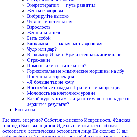
Энерготерапия — путь развития
Женское здоровье
Вибрируйте высоко
Чувства и остеопатия
Взрослость
Женщина и тело
Быть собой
Биохимия — важная часть здоровья
Чудо или дар?
Владимир Ильич. Врач-остеопат-кинезиолог.
Отражение
Помощь или спасательство?
Горизонтальные мимические морщины на лбу.
Причины и коррекция.
«Я больше так не хочу»
Носогубные складки. Причины и коррекция
Молодость на клеточном уровне
Какой курс массажа лица оптимален и как долго
держится результат?
Контакты
Где взять энергию?
Саботаж женского
Искренность
Женская
природа
Быть женщиной
Идеальный комплекс: общая
остеопатия+эстетическая остеопатия лица
На сколько % вы
себя любите?
Страдания или счастье?
Энерготерапия — путь