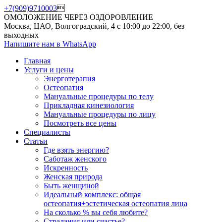
+7(909)9710003

ОМОЛОЖЕНИЕ ЧЕРЕЗ ОЗДОРОВЛЕНИЕ
Москва, ЦАО, Волгоградский, 4
с 10:00 до 22:00, без
выходных
Напишите нам
в WhatsApp
Главная
Услуги и цены
Энерготерапия
Остеопатия
Мануальные процедуры по телу
Прикладная кинезиология
Мануальные процедуры по лицу
Посмотреть все цены
Специалисты
Статьи
Где взять энергию?
Саботаж женского
Искренность
Женская природа
Быть женщиной
Идеальный комплекс: общая
остеопатия+эстетическая остеопатия лица
На сколько % вы себя любите?
Страдания или счастье?