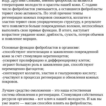
воду. Другими словами, именно фибробласты являются
генераторами молодости и красоты нашей кожи. С годами
число фибробластов уменьшается, а оставшиеся фибробласты
теряют свою активность. По этой причине темпы
регенерации кожных покровов снижаются, коллаген и
эластин теряют свою упорядоченную структуру, в результате
чего появляется больше поврежденных волокон, неспособных
выполнять свои прямые функции. В итоге, наступает
возрастное увядание кожи: дряблость, сухость, потеря объемов
и появление морщин.
⠀
Основные функции фибробластов в организме:
-способствуют эпителизации и заживлению поврежденной
кожи за счет стимуляции кератиноцитов;
-ускоряют пролиферацию и дифференцировку клеток;
-играют большую роль в заживлении ран, способствуют
перемещению фагоцитов;
-синтезируют коллаген, эластин и гиалуроновую кислоту;
-участвуют в процессах регенерации и обновления кожных
покровов.
⠀
Лучшее средство омоложения – это наша естественная
система обновления и регенерации. Стимуляция собственных
ресурсов организма – вот ключ к нашей молодости. И как вы
уже знаете — массаж способен влиять на фибробласты,